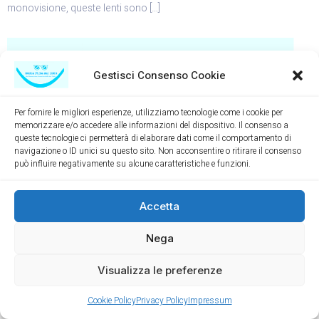
monovisione, queste lenti sono […]
Gestisci Consenso Cookie
Per fornire le migliori esperienze, utilizziamo tecnologie come i cookie per
memorizzare e/o accedere alle informazioni del dispositivo. Il consenso a
queste tecnologie ci permetterà di elaborare dati come il comportamento di
navigazione o ID unici su questo sito. Non acconsentire o ritirare il consenso
può influire negativamente su alcune caratteristiche e funzioni.
Appuntamento
Blog
Contattaci
Chi Siamo
Accetta
Dichiarazione di non responsabiltà
Cookie Policy (UE)
Nega
Shopping
Termini e condizioni di vendita
Tutti i diritti riservati
Visualizza le preferenze
Cookie Policy
Privacy Policy
Impressum
Open c