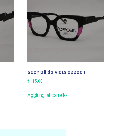
occhiali da vista opposit
€
115.00
Aggiungi al carrello