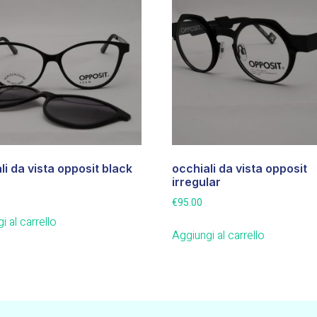
li da vista opposit black
occhiali da vista opposit
irregular
€
95.00
i al carrello
Aggiungi al carrello