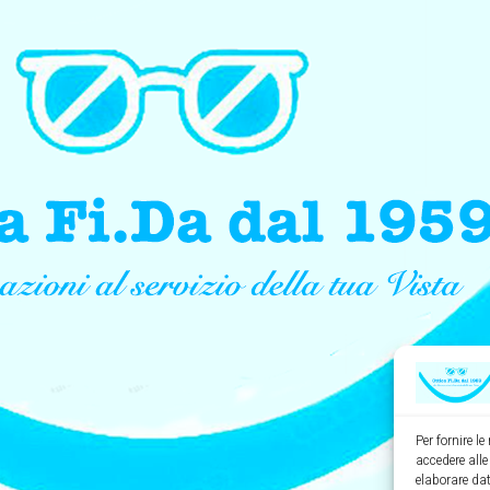
Per fornire l
accedere alle
elaborare da