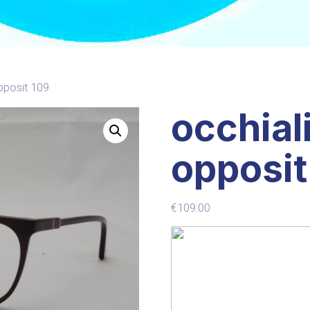
opposit 109
occhiali
opposit
€
109.00