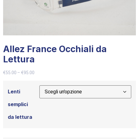
Allez France Occhiali da
Lettura
€
55.00
–
€
95.00
Lenti
semplici
da lettura